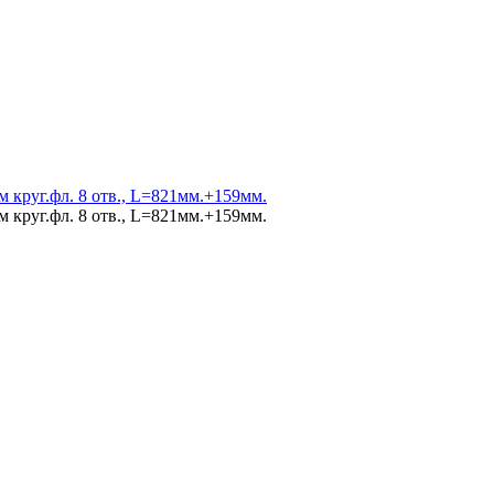
 круг.фл. 8 отв., L=821мм.+159мм.
 круг.фл. 8 отв., L=821мм.+159мм.